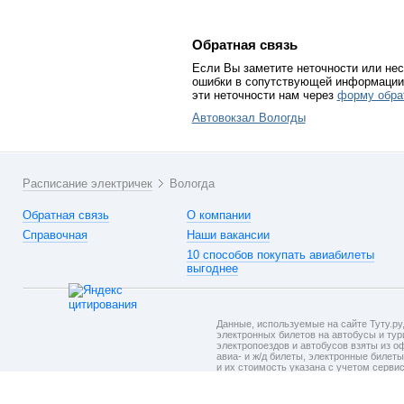
Обратная связь
Если Вы заметите неточности или нес
ошибки в сопутствующей информации 
эти неточности нам через
форму обра
Автовокзал Вологды
Расписание электричек
Вологда
Обратная связь
О компании
Справочная
Наши вакансии
10 способов покупать авиабилеты
выгоднее
Данные, используемые на сайте Туту.ру,
электронных билетов на автобусы и тури
электропоездов и автобусов взяты из о
авиа- и ж/д билеты, электронные билет
и их стоимость указана с учетом серви
на шаге подтверждения заказа.
Политик
При использовании материалов ссылка
на сайт