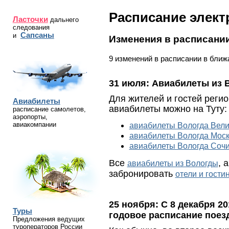
Расписание элект
Ласточки
дальнего
следования
Сапсаны
и
Изменения в расписани
9 изменений в расписании в ближ
31 июля:
Авиабилеты из 
Для жителей и гостей регио
Авиабилеты
авиабилеты можно на Туту:
расписание самолетов,
аэропорты,
авиакомпании
авиабилеты Вологда Вели
авиабилеты Вологда Мос
авиабилеты Вологда Соч
Все
, 
авиабилеты из Вологды
забронировать
отели и гост
25 ноября:
С 8 декабря 2
Туры
годовое расписание поез
Предложения ведущих
туроператоров России