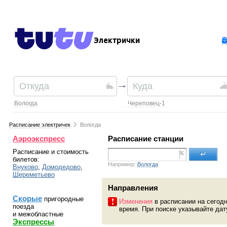
Электрички
Вологда
Череповец-1
Расписание электричек
Вологда
Аэроэкспресс
Расписание станции
Расписание и стоимость
↵
билетов:
Например:
Вологда
Внуково
,
Домодедово
,
Шереметьево
Направления
Скорые
пригородные
Изменения
в расписании на сегодн
поезда
время. При поиске указывайте дат
и межобластные
Экспрессы